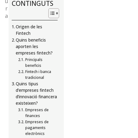
u
CONTINGUTS
de
r
a
Euncet?
Origen de les
Fintech
Suscríbete
Quins beneficis
y
aporten les
recibe
empreses fintech?
mensualmente
Principals
nuestras
beneficis
novedades
Fintech i banca
tradicional
SUSCRÍBETE
Quins tipus
d’empreses fintech
d’innovació financera
existeixen?
Empreses de
finances
Empreses de
pagaments
electrònics