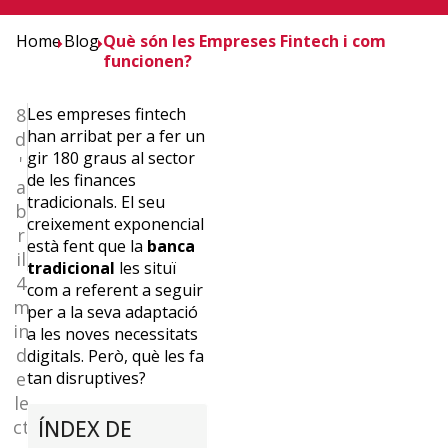
Home
Blog
Què són les Empreses Fintech i com
funcionen?
8
Les empreses
fintech
han arribat per a fer un
d
gir 180 graus al sector
'
de les finances
a
tradicionals. El seu
b
creixement exponencial
r
està fent que la
banca
il
tradicional
les situï
¿Quieres
4
com a referent a seguir
m
per a la seva adaptació
recibir
in
a les noves necessitats
d
digitals.
Però, què les fa
la
e
tan disruptives?
le
newslettrer
ct
ÍNDEX DE