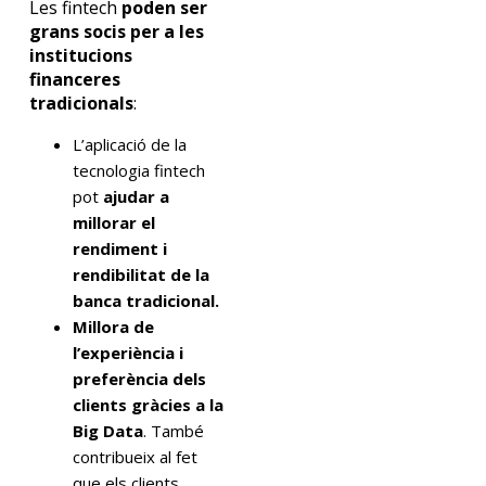
Les fintech
poden ser
grans socis per a les
institucions
financeres
tradicionals
:
L’aplicació de la
tecnologia fintech
pot
ajudar a
millorar el
rendiment i
rendibilitat de la
banca tradicional.
Millora de
l’experiència i
preferència dels
clients gràcies a la
Big Data
. També
contribueix al fet
que els clients