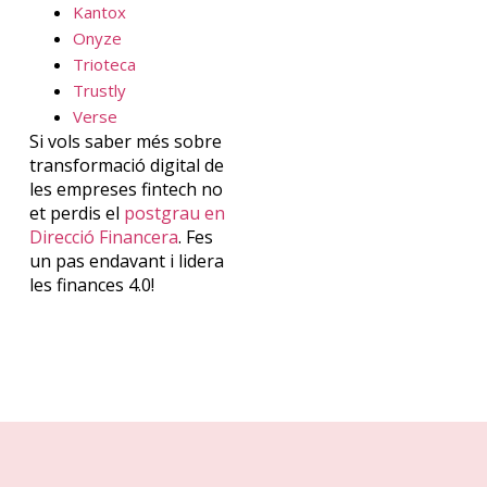
Kantox
Onyze
Trioteca
Trustly
Verse
Si vols saber més sobre
transformació digital de
les empreses
fintech
no
et perdis
el
postgrau en
Direcció Financera
. F
es
un pas endavant i lidera
les finances 4.0!