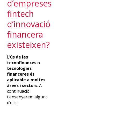
d’empreses
fintech
d’inn
ovació
financera
existeixen?
L’
ús de les
tecnofinances
o
tecnologies
financeres és
aplicable a moltes
àrees i sectors
. A
continuació
,
t’ensenyarem
alguns
d’ells: