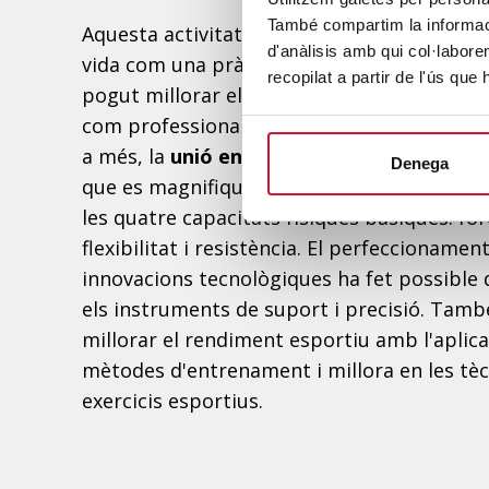
També compartim la informació
Aquesta activitat fisicoesportiva s'ha incor
d'anàlisis amb qui col·labore
vida com una pràctica social. A través de la 
recopilat a partir de l'ús que
pogut millorar el rendiment dels esportist
com professionals, d'una forma segura i c
a més, la
unió entre ciència i tecnologia
ha
Denega
que es magnifiquin les possibilitats corpo
les quatre capacitats físiques bàsiques: for
flexibilitat i resistència. El perfeccionament
innovacions tecnològiques ha fet possible 
els instruments de suport i precisió. Tamb
millorar el rendiment esportiu amb l'aplic
mètodes d'entrenament i millora en les tèc
exercicis esportius.