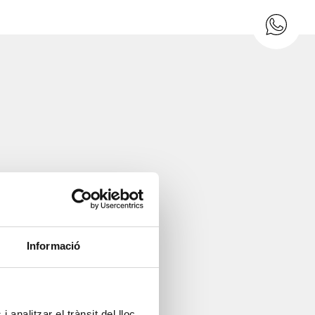
Informació
 analitzar el trànsit del lloc.