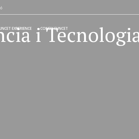
Vés
ió
al
contingut
ncia i Tecnologi
UNCET EXPERIENCE
CONEIX EUNCET