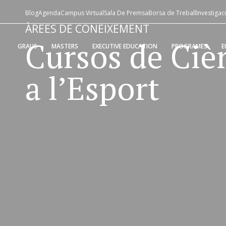
Blog
Agenda
Campus Virtual
Sala De Premsa
Borsa de Treball
Investigac
ÀREES DE CONEIXEMENT
Cursos de Ciè
GRAUS
MASTERS
EXECUTIVE EDUCATION
PROGRAMES
E
a l’Esport