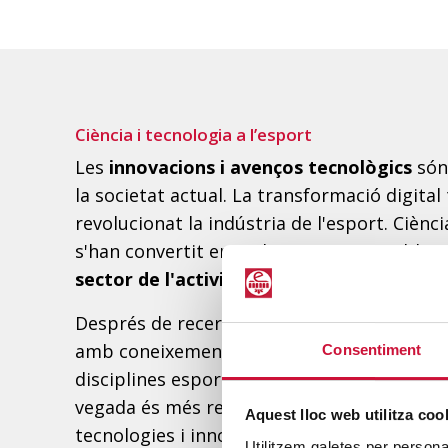
Ciència i tecnologia a l’esport
Les
innovacions i avenços tecnològics
són
la societat actual. La transformació digita
revolucionat la indústria de l'esport. Ciènci
s'han convertit en un binomi inseparable 
sector de l'activitat física i l'esport
queda 
Després de recerques i casos pràctics, s'h
amb coneixements científics es pot millora
Consentiment
disciplines esportives. I és que el paper de 
vegada és més rellevant en el desenvolup
Aquest lloc web utilitza coo
tecnologies i innovacions.
Utilitzem galetes per personali