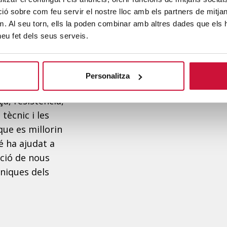
 sobre com feu servir el nostre lloc amb els partners de mitjans 
porat a la nostra
m. Al seu torn, ells la poden combinar amb altres dades que els 
ciència s'ha
 heu fet dels seus serveis.
es, tant amateurs
ontrolada. A més
 fet possible
Personalitza
rals maximitzant
ça, resistència,
 tècnic i les
que es millorin
é ha ajudat a
ació de nous
niques dels