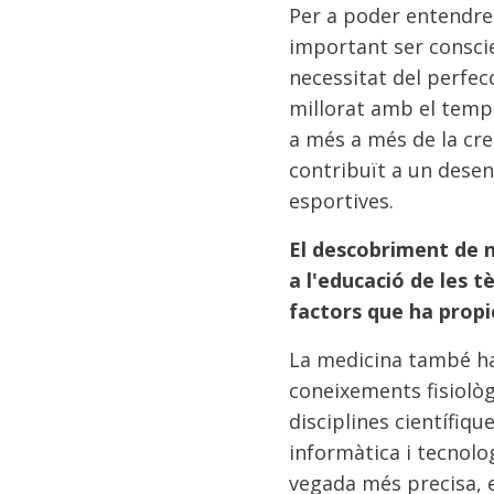
Per a poder entendre e
important ser consci
necessitat del perfec
millorat amb el temps
a més a més de la cr
contribuït a un dese
esportives.
El descobriment de 
a l'educació de les t
factors que ha propi
La medicina també ha
coneixements fisiològ
disciplines científique
informàtica i tecnolo
vegada més precisa, e