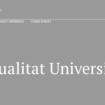
Vés
al
ió
contingut
UNCET EXPERIENCE
CONEIX EUNCET
ualitat Univers