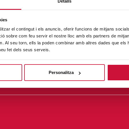
Detalls
kies
tzar el contingut i els anuncis, oferir funcions de mitjans socials i
 sobre com feu servir el nostre lloc amb els partners de mitjans 
m. Al seu torn, ells la poden combinar amb altres dades que els 
 heu fet dels seus serveis.
Personalitza