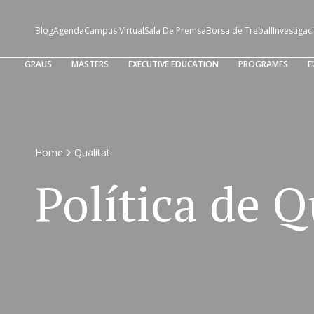
Blog
Agenda
Campus Virtual
Sala De Premsa
Borsa de Treball
Investigac
GRAUS
MASTERS
EXECUTIVE EDUCATION
PROGRAMES
E
Home
Qualitat
Política de Q