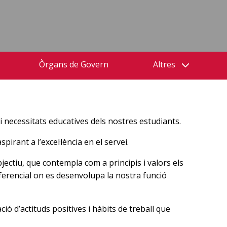
Òrgans de Govern
Altres
 i necessitats educatives dels nostres estudiants.
irant a l’excel·lència en el servei.
jectiu, que contempla com a principis i valors els
eferencial on es desenvolupa la nostra funció
ció d’actituds positives i hàbits de treball que