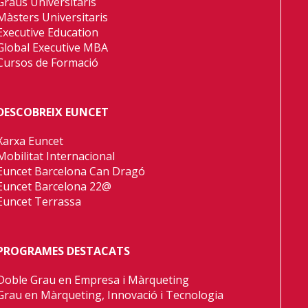
Graus Universitaris
Màsters Universitaris
Executive Education
Global Executive MBA
Cursos de Formació
DESCOBREIX EUNCET
Xarxa Euncet
Mobilitat Internacional
Euncet Barcelona Can Dragó
Euncet Barcelona 22@
Euncet Terrassa
PROGRAMES DESTACATS
Doble Grau en Empresa i Màrqueting
Grau en Màrqueting, Innovació i Tecnologia