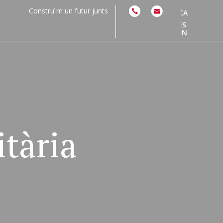
Construïm un futur junts
CA
ES
EN
itària