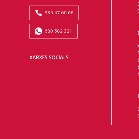
935 47 60 66
680 582 321
XARXES SOCIALS