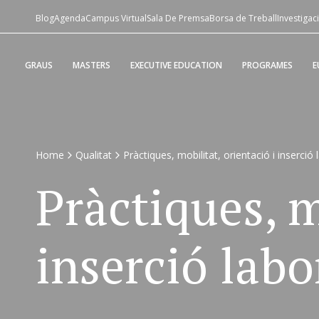
Blog
Agenda
Campus Virtual
Sala De Premsa
Borsa de Treball
Investigac
GRAUS
MASTERS
EXECUTIVE EDUCATION
PROGRAMES
E
Home
Qualitat
Pràctiques, mobilitat, orientació i inserció 
Pràctiques, m
inserció labo