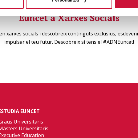
Euncet a Xarxes Socials
en xarxes socials i descobreix continguts exclusius, esdeveni
impulsar el teu futur. Descobreix si tens el #ADNEuncet!
ESTUDIA EUNCET
Graus Universitaris
Màsters Universitaris
Executive Education