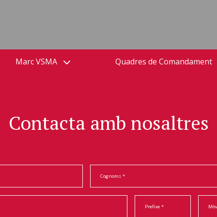
Marc VSMA
Quadres de Comandament
Contacta amb nosaltres