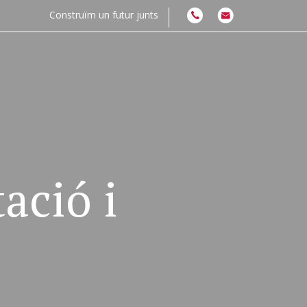
Construïm un futur junts
ació i