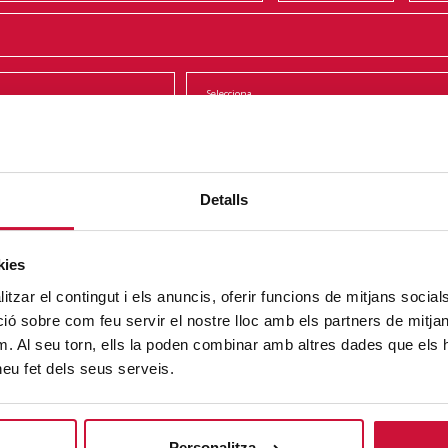
Detalls
kies
tzar el contingut i els anuncis, oferir funcions de mitjans socials i
 sobre com feu servir el nostre lloc amb els partners de mitjans 
m. Al seu torn, ells la poden combinar amb altres dades que els 
 heu fet dels seus serveis.
Personalitza