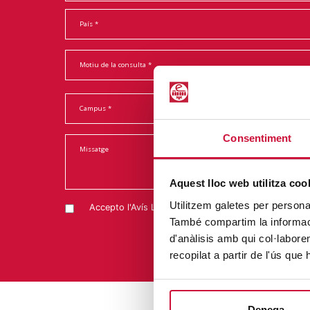
Consentiment
Aquest lloc web utilitza coo
Utilitzem galetes per personali
Accepto l'
Avís Legal
i la
Política de Privacitat
També compartim la informació
d'anàlisis amb qui col·labore
recopilat a partir de l'ús que
Denega