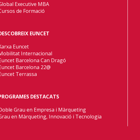
Global Executive MBA
Cursos de Formació
DESCOBREIX EUNCET
Xarxa Euncet
Mobilitat Internacional
Euncet Barcelona Can Dragó
Euncet Barcelona 22@
Euncet Terrassa
PROGRAMES DESTACATS
Doble Grau en Empresa i Màrqueting
Grau en Màrqueting, Innovació i Tecnologia