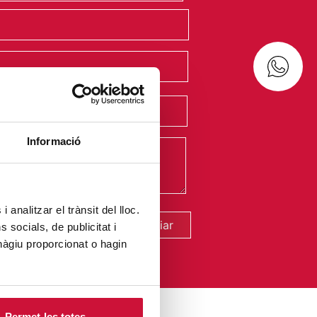
Informació
 analitzar el trànsit del lloc.
Enviar
socials, de publicitat i
hàgiu proporcionat o hagin
Permet-les totes