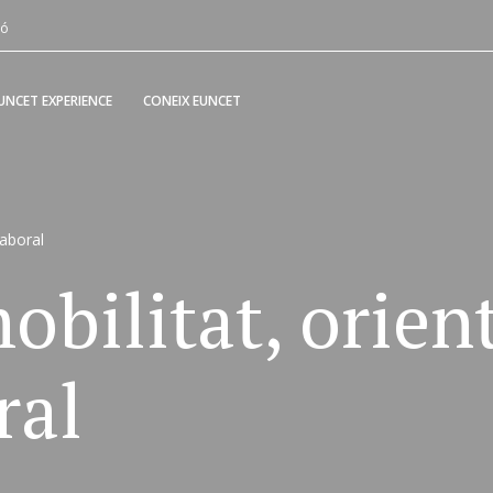
Vés
ió
al
contingut
UNCET EXPERIENCE
CONEIX EUNCET
laboral
obilitat, orient
ral