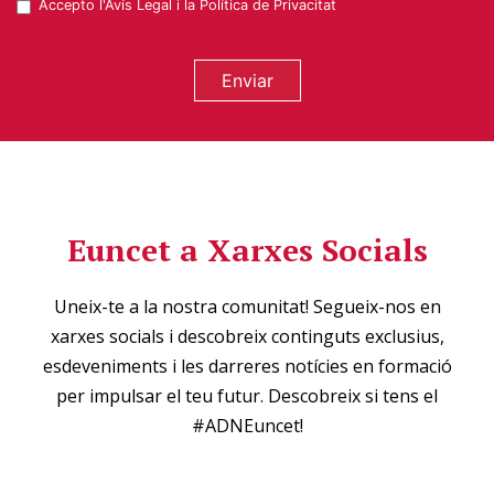
Accepto l'
Avís Legal
i la
Política de Privacitat
Enviar
Euncet a Xarxes Socials
Uneix-te a la nostra comunitat! Segueix-nos en
xarxes socials i descobreix continguts exclusius,
esdeveniments i les darreres notícies en formació
per impulsar el teu futur. Descobreix si tens el
#ADNEuncet!