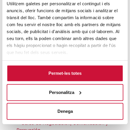
Utilitzem galetes per personalitzar el contingut i els
anuncis, oferir funcions de mitjans socials i analitzar el
trànsit del lloc. També compartim la informació sobre
Curs de Power BI
com feu servir el nostre lloc amb els partners de mitjans
socials, de publicitat i d'anàlisis amb qui col·laborem. Al
Ofereix una formació pràctica per crear quadres
seu torn, ells la poden combinar amb altres dades que
de comandament interactius i visualitzacions de
els hàgiu proporcionat o hagin recopilat a partir de l'ús
dades amb Microsoft Power BI. Aprendràs a
que heu fet dels seus serveis.
importar, modelar i analitzar dades per prendre
decisions informades i millorar l’eficiència en el
teu entorn professional.
Permet-les totes
Modalitat:
Presencial o Streaming
Campus:
Terrassa
Personalitza
VEURE PROGRAMA
Denega