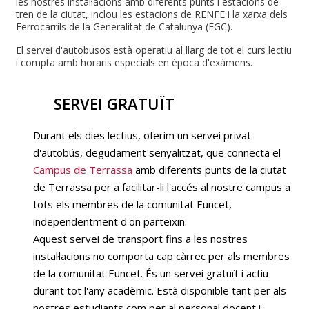
les nostres instal·lacions amb diferents punts i estacions de
tren de la ciutat, inclou les estacions de RENFE i la xarxa dels
Ferrocarrils de la Generalitat de Catalunya (FGC).
El servei d'autobusos està operatiu al llarg de tot el curs lectiu
i compta amb horaris especials en època d'exàmens.
SERVEI GRATUÏT
Durant els dies lectius, oferim un servei privat
d'autobús, degudament senyalitzat, que connecta el
Campus de Terrassa
amb diferents punts de la ciutat
de Terrassa per a facilitar-li l'accés al nostre campus a
tots els membres de la comunitat Euncet,
independentment d'on parteixin.
Aquest servei de transport fins a les nostres
instal·lacions no comporta cap càrrec per als membres
de la comunitat Euncet. És un servei gratuït i actiu
durant tot l'any acadèmic. Està disponible tant per als
nostres estudiants com per al personal docent i