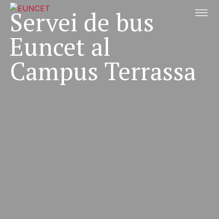
Vés
Servei de bus
al
contingut
Euncet al
Campus Terrassa