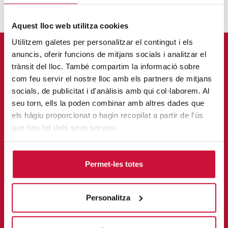
Aquest lloc web utilitza cookies
Utilitzem galetes per personalitzar el contingut i els
Contacta amb nosaltres
anuncis, oferir funcions de mitjans socials i analitzar el
trànsit del lloc. També compartim la informació sobre
com feu servir el nostre lloc amb els partners de mitjans
socials, de publicitat i d'anàlisis amb qui col·laborem. Al
seu torn, ells la poden combinar amb altres dades que
els hàgiu proporcionat o hagin recopilat a partir de l'ús
que heu fet dels seus serveis.
Permet-les totes
Personalitza