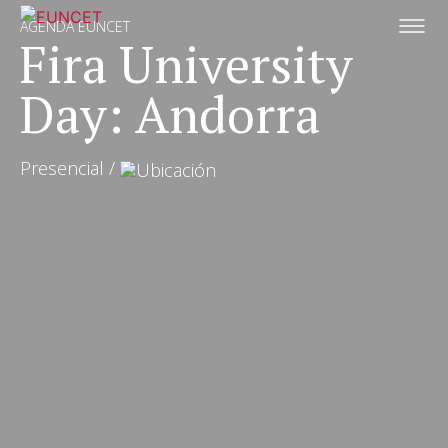
Vés
AGENDA EUNCET
al
Fira University
contingut
Day: Andorra
Presencial
/