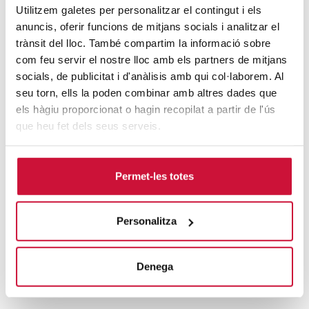
Utilitzem galetes per personalitzar el contingut i els
octubre
anuncis, oferir funcions de mitjans socials i analitzar el
2026
trànsit del lloc. També compartim la informació sobre
com feu servir el nostre lloc amb els partners de mitjans
Inici del Màster en Direcció
socials, de publicitat i d'anàlisis amb qui col·laborem. Al
Tecnològica i Intel·ligència
seu torn, ells la poden combinar amb altres dades que
els hàgiu proporcionat o hagin recopilat a partir de l'ús
Artificial Aplicada
que heu fet dels seus serveis.
Online
/
Campus Online
REGISTRA'T
Permet-les totes
20
Personalitza
Denega
octubre
2026