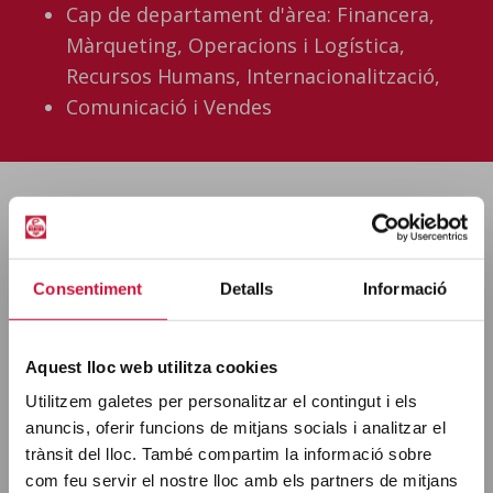
Cap de departament d'àrea: Financera,
Màrqueting, Operacions i Logística,
Recursos Humans, Internacionalització,
Comunicació i Vendes
Per què estudiar el
Doble Grau ADE + 
Consentiment
Detalls
Informació
Màrqueting i 
Comunicació Digital 
a 
Aquest lloc web utilitza cookies
Utilitzem galetes per personalitzar el contingut i els
Euncet?
anuncis, oferir funcions de mitjans socials i analitzar el
trànsit del lloc. També compartim la informació sobre
com feu servir el nostre lloc amb els partners de mitjans