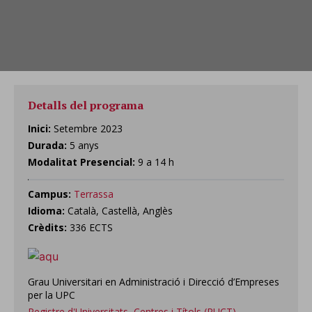
Detalls del programa
Inici:
Setembre 2023
Durada:
5 anys
Modalitat Presencial:
9 a 14 h
Campus:
Terrassa
Idioma:
Català, Castellà, Anglès
Crèdits:
336 ECTS
Grau Universitari en Administració i Direcció d’Empreses
per la UPC
Registre d'Universitats, Centres i Títols (RUCT)