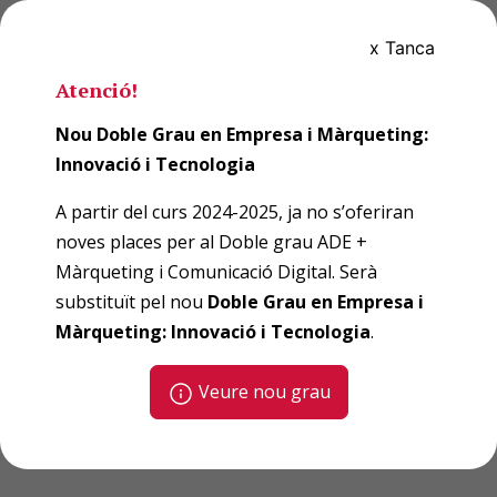
Vés
Doble grau ADE
al
x Tanca
contingut
+ Màrqueting i
Atenció!
Nou Doble Grau en Empresa i Màrqueting:
Comunicació
Innovació i Tecnologia
Digital
A partir del curs 2024-2025, ja no s’oferiran
noves places per al Doble grau ADE +
Màrqueting i Comunicació Digital. Serà
substituït pel nou
Doble Grau en Empresa i
Màrqueting: Innovació i Tecnologia
.
Veure nou grau