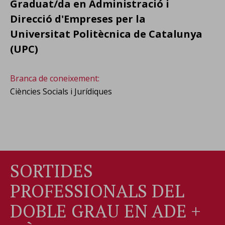
Graduat/da en Administració i
Direcció d'Empreses per la
Universitat Politècnica de Catalunya
(UPC)
Branca de coneixement:
Ciències Socials i Jurídiques
Doble grau ADE + Màrqueting i Comunicació Digital
DADES ACADÈMIQUES
SORTIDES
PROFESSIONALS DEL
DOBLE GRAU EN ADE +