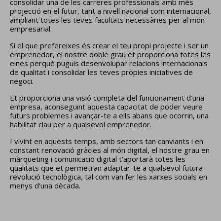
consolidar una de les carreres professionals amb més
projecció en el futur, tant a nivell nacional com internacional,
ampliant totes les teves facultats necessàries per al món
empresarial.
Si el que prefereixes és crear el teu propi projecte i ser un
emprenedor, el nostre doble grau et proporciona totes les
eines perquè puguis desenvolupar relacions internacionals
de qualitat i consolidar les teves pròpies iniciatives de
negoci.
Et proporciona una visió completa del funcionament d'una
empresa, aconseguint aquesta capacitat de poder veure
futurs problemes i avançar-te a ells abans que ocorrin, una
habilitat clau per a qualsevol emprenedor.
I vivint en aquests temps, amb sectors tan canviants i en
constant renovació gràcies al món digital, el nostre grau en
màrqueting i comunicació digital t'aportarà totes les
qualitats que et permetran adaptar-te a qualsevol futura
revolució tecnològica, tal com van fer les xarxes socials en
menys d'una dècada.